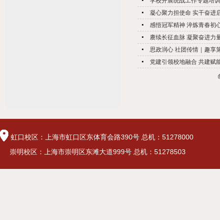
学校开展统战工作专题培
凝心聚力担使命 实干奋进启新
感悟冠军精神 淬炼青春初心
赓续长征血脉 凝聚奋进力量
思政润心 社团传情｜趣享第
党建引领校地融合 共建赋能
虹口校区：上海市虹口区东体育会路390号 总机：51278000
崇明校区：上海市崇明区东滩大道999号 总机：51278503