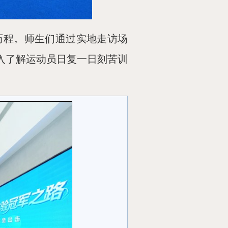
历程。师生们通过实地走访场
入了解运动员日复一日刻苦训