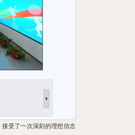
，接受了一次深刻的理想信念