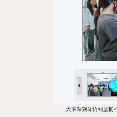
1/4
大家深刻体悟到坚韧